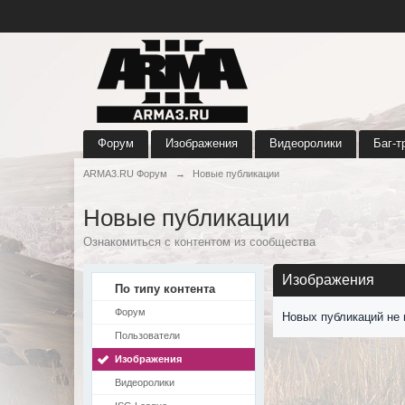
Форум
Изображения
Видеоролики
Баг-т
ARMA3.RU Форум
→
Новые публикации
Новые публикации
Ознакомиться с контентом из сообщества
Изображения
По типу контента
Форум
Новых публикаций не 
Пользователи
Изображения
Видеоролики