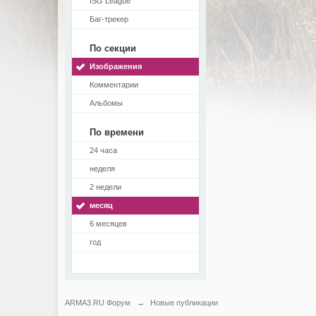
ISG League
Баг-трекер
По секции
Изображения
Комментарии
Альбомы
По времени
24 часа
неделя
2 недели
месяц
6 месяцев
год
ARMA3.RU Форум
→
Новые публикации