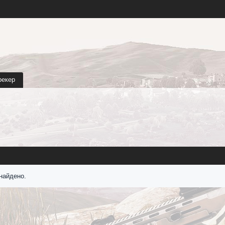
рекер
найдено.