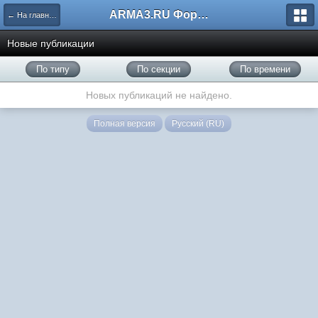
ARMA3.RU Форум
← На главную
Новые публикации
По типу
По секции
По времени
Новых публикаций не найдено.
Полная версия
Русский (RU)