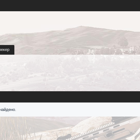
рекер
найдено.