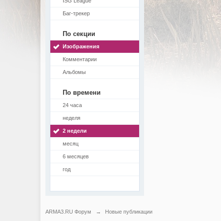
ISG League
Баг-трекер
По секции
Изображения
Комментарии
Альбомы
По времени
24 часа
неделя
2 недели
месяц
6 месяцев
год
ARMA3.RU Форум
→
Новые публикации