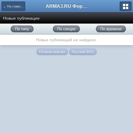
ARMA3.RU Форум
← На главную
Новые публикации
По типу
По секции
По времени
Новых публикаций не найдено.
Полная версия
Русский (RU)