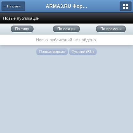
ARMA3.RU Форум
← На главную
Новые публикации
По типу
По секции
По времени
Новых публикаций не найдено.
Полная версия
Русский (RU)