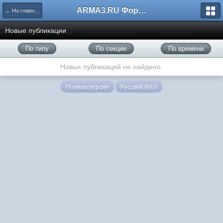
ARMA3.RU Форум
← На главную
Новые публикации
По типу
По секции
По времени
Новых публикаций не найдено.
Полная версия
Русский (RU)