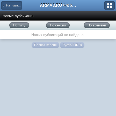
ARMA3.RU Форум
← На главную
Новые публикации
По типу
По секции
По времени
Новых публикаций не найдено.
Полная версия
Русский (RU)