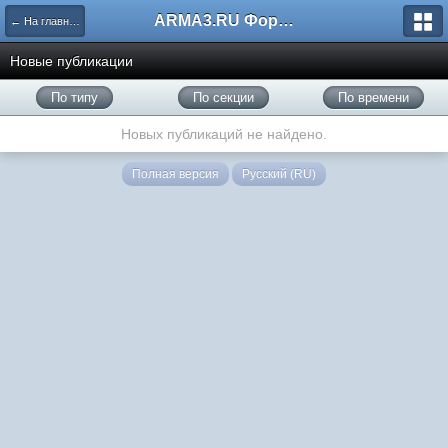
ARMA3.RU Форум
← На главную
Новые публикации
По типу
По секции
По времени
Новых публикаций не найдено.
Полная версия
Русский (RU)