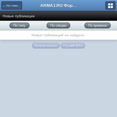
ARMA3.RU Форум
← На главную
Новые публикации
По типу
По секции
По времени
Новых публикаций не найдено.
Полная версия
Русский (RU)