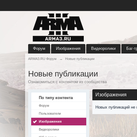
Форум
Изображения
Видеоролики
Баг-т
ARMA3.RU Форум
→
Новые публикации
Новые публикации
Ознакомиться с контентом из сообщества
Изображения
По типу контента
Форум
Новых публикаций не 
Пользователи
Изображения
Видеоролики