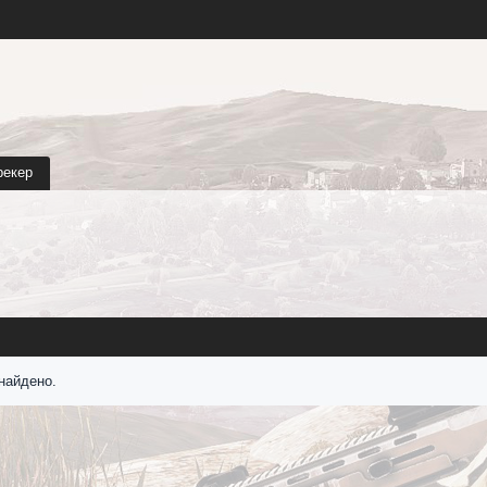
рекер
найдено.