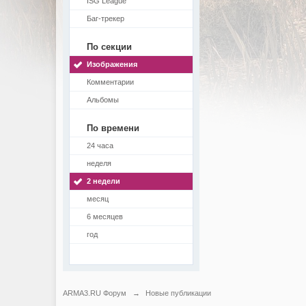
ISG League
Баг-трекер
По секции
Изображения
Комментарии
Альбомы
По времени
24 часа
неделя
2 недели
месяц
6 месяцев
год
ARMA3.RU Форум
→
Новые публикации