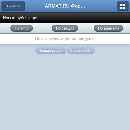
ARMA3.RU Форум
← На главную
Новые публикации
По типу
По секции
По времени
Новых публикаций не найдено.
Полная версия
Русский (RU)