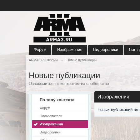
Форум
Изображения
Видеоролики
Баг-т
ARMA3.RU Форум
→
Новые публикации
Новые публикации
Ознакомиться с контентом из сообщества
Изображения
По типу контента
Форум
Новых публикаций не 
Пользователи
Изображения
Видеоролики