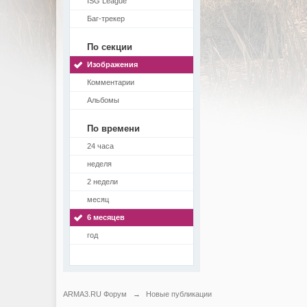
ISG League
Баг-трекер
По секции
Изображения
Комментарии
Альбомы
По времени
24 часа
неделя
2 недели
месяц
6 месяцев
год
ARMA3.RU Форум
→
Новые публикации