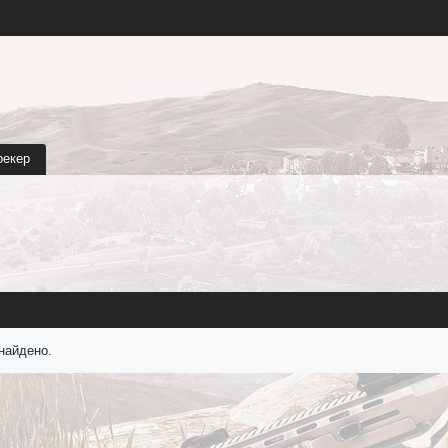
рекер
найдено.