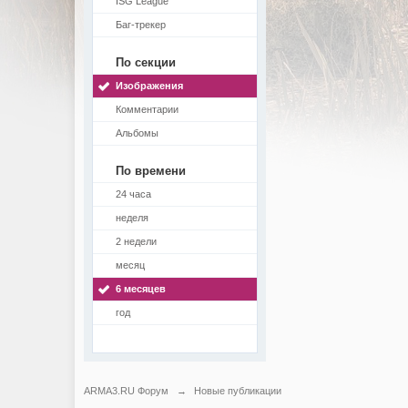
ISG League
Баг-трекер
По секции
Изображения
Комментарии
Альбомы
По времени
24 часа
неделя
2 недели
месяц
6 месяцев
год
ARMA3.RU Форум
→
Новые публикации