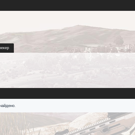
рекер
найдено.