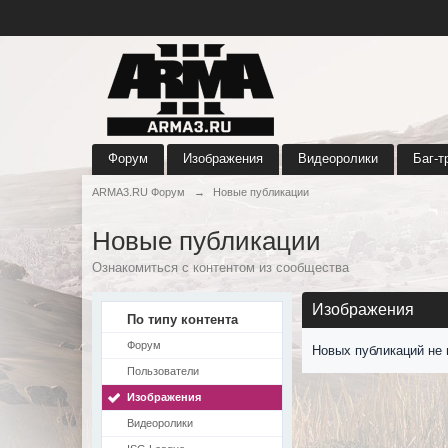
Форум
Изображения
Видеоролики
Баг-т
ARMA3.RU Форум
→
Новые публикации
Новые публикации
Ознакомиться с контентом из сообщества
Изображения
По типу контента
Форум
Новых публикаций не 
Пользователи
Изображения
Видеоролики