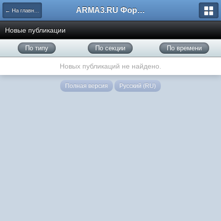
ARMA3.RU Форум
← На главную
Новые публикации
По типу
По секции
По времени
Новых публикаций не найдено.
Полная версия
Русский (RU)