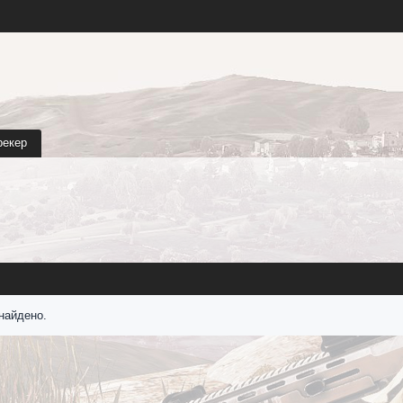
рекер
найдено.