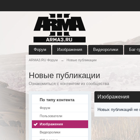
Форум
Изображения
Видеоролики
Баг-т
ARMA3.RU Форум
→
Новые публикации
Новые публикации
Ознакомиться с контентом из сообщества
Изображения
По типу контента
Форум
Новых публикаций не 
Пользователи
Изображения
Видеоролики