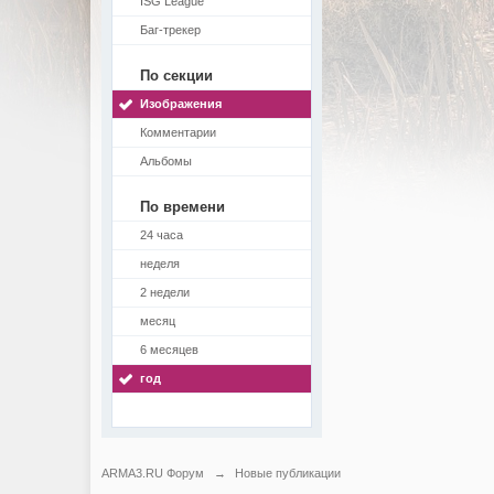
ISG League
Баг-трекер
По секции
Изображения
Комментарии
Альбомы
По времени
24 часа
неделя
2 недели
месяц
6 месяцев
год
ARMA3.RU Форум
→
Новые публикации