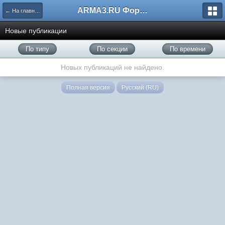
ARMA3.RU Форум
← На главную
Новые публикации
По типу
По секции
По времени
Новых публикаций не найдено.
Полная версия
Русский (RU)