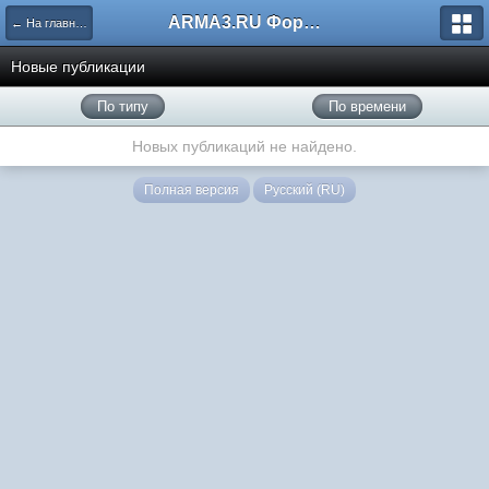
ARMA3.RU Форум
← На главную
Новые публикации
По типу
По времени
Новых публикаций не найдено.
Полная версия
Русский (RU)