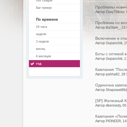
ISG League
Проблемы нович
Баг-трекер
Автор CkayT96rus,
По времени
Проблема со вхо
24 часа
Автор BaStark_, 23
неделя
Включение и отк
2 недели
Автор Gopanchik, 1
месяц
Боты с оптикой
в
6 месяцев
Автор Gopanchik, 1
год
Кампания "Посл
Автор pahha82, 28
Одиночна кампани
Автор Shapowal88@
[SP] Железный 
Автор dkennedy, 05
Кампания «Поли
Автор PIONEER, 14