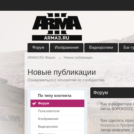
Форум
Изображения
Видеоролики
Баг-т
ARMA3.RU Форум
→
Новые публикации
Новые публикации
Ознакомиться с контентом из сообщества
Форум
По типу контента
Форум
Как в редакторе
Автор BOPOH2022, 
Пользователи
Изображения
Как сделать прос
Вопросы и Пробле
Видеоролики
Автор mickeymen, 