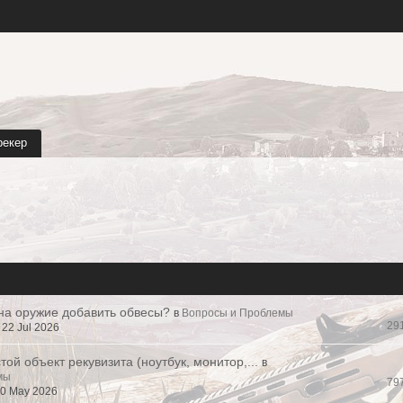
рекер
 на оружие добавить обвесы?
в
Вопросы и Проблемы
29
22 Jul 2026
той объект рекувизита (ноутбук, монитор,...
в
мы
79
10 May 2026