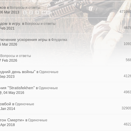
ков
в
Вопросы и ответы
47198
 06 Mar 2013
1
2
3
44 →
дом в игру.
в
Вопросы и ответы
467
 Feb 2021
лючение ускорения игры
в
Флудилка
109
5 Mar 2026
Вопросы и ответы
56
7 Feb 2026
едний день войны"
в
Одиночные
412
 Sep 2023
я "Stratisfekhen"
в
Одиночные
496
, 04 May 2016
Ковбой
в
Одиночные
3290
 Jan 2014
гон Смерти»
в
Одиночные
462
 Apr 2018