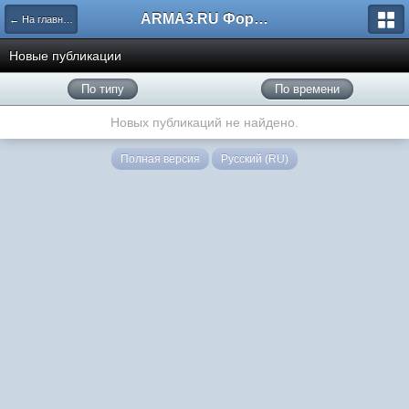
ARMA3.RU Форум
← На главную
Новые публикации
По типу
По времени
Новых публикаций не найдено.
Полная версия
Русский (RU)