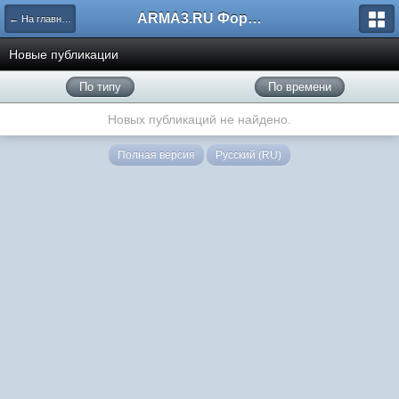
ARMA3.RU Форум
← На главную
Новые публикации
По типу
По времени
Новых публикаций не найдено.
Полная версия
Русский (RU)