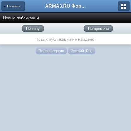
ARMA3.RU Форум
← На главную
Новые публикации
По типу
По времени
Новых публикаций не найдено.
Полная версия
Русский (RU)