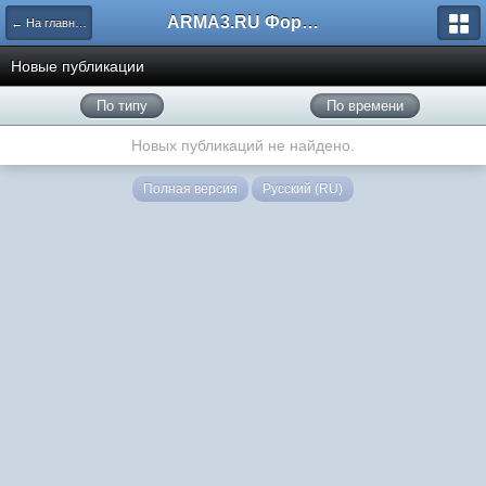
ARMA3.RU Форум
← На главную
Новые публикации
По типу
По времени
Новых публикаций не найдено.
Полная версия
Русский (RU)