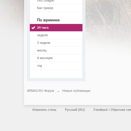
ISG League
Баг-трекер
По времени
24 часа
неделя
2 недели
месяц
6 месяцев
год
ARMA3.RU Форум
→
Новые публикации
Изменить стиль
Русский (RU)
Feedback / Обратная св