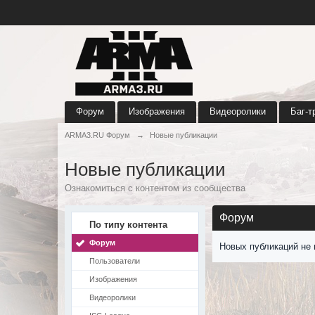
Форум
Изображения
Видеоролики
Баг-т
ARMA3.RU Форум
→
Новые публикации
Новые публикации
Ознакомиться с контентом из сообщества
Форум
По типу контента
Форум
Новых публикаций не 
Пользователи
Изображения
Видеоролики