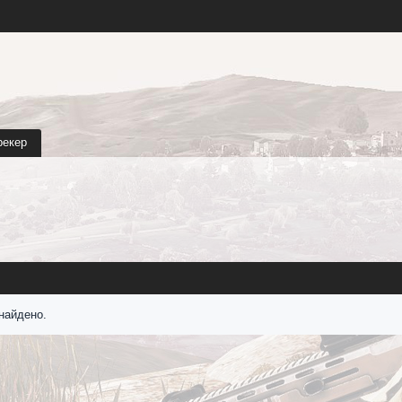
рекер
найдено.