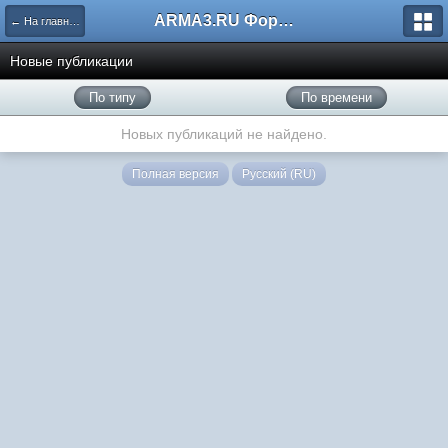
ARMA3.RU Форум
← На главную
Новые публикации
По типу
По времени
Новых публикаций не найдено.
Полная версия
Русский (RU)