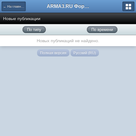
ARMA3.RU Форум
← На главную
Новые публикации
По типу
По времени
Новых публикаций не найдено.
Полная версия
Русский (RU)