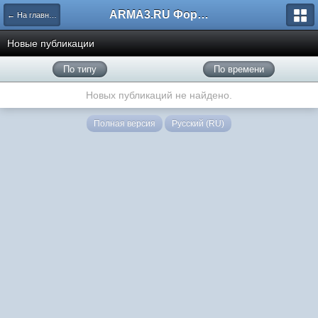
ARMA3.RU Форум
← На главную
Новые публикации
По типу
По времени
Новых публикаций не найдено.
Полная версия
Русский (RU)