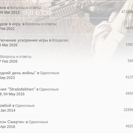
ков
в
Вопросы и ответы
47186
 06 Mar 2013
1
2
3
44 →
дом в игру.
в
Вопросы и ответы
467
 Feb 2021
лючение ускорения игры
в
Флудилка
108
5 Mar 2026
Вопросы и ответы
56
7 Feb 2026
едний день войны"
в
Одиночные
412
 Sep 2023
я "Stratisfekhen"
в
Одиночные
495
, 04 May 2016
Ковбой
в
Одиночные
3289
 Jan 2014
гон Смерти»
в
Одиночные
462
 Apr 2018