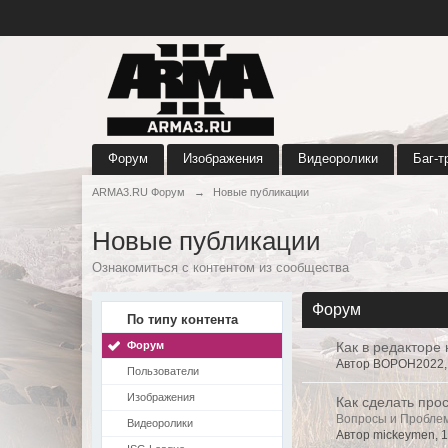
Форум
Изображения
Видеоролики
Баг-т
ARMA3.RU Форум
→
Новые публикации
Новые публикации
Ознакомиться с контентом из сообщества
Форум
По типу контента
Форум
Как в редакторе
Автор BOPOH2022, 
Пользователи
Изображения
Как сделать прос
Вопросы и Пробле
Видеоролики
Автор mickeymen, 