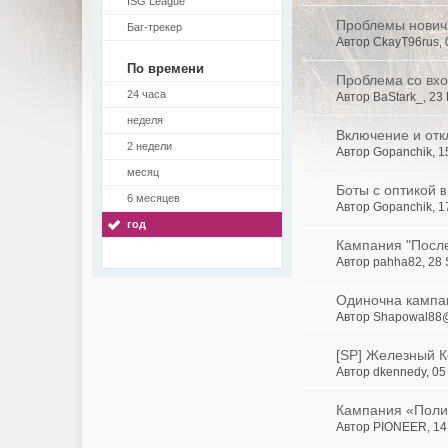
ISG League
Проблемы нович
Баг-трекер
Автор CkayT96rus,
По времени
Проблема со вхо
24 часа
Автор BaStark_, 23
неделя
Включение и отк
2 недели
Автор Gopanchik, 1
месяц
Боты с оптикой
в
6 месяцев
Автор Gopanchik, 1
год
Кампания "Посл
Автор pahha82, 28
Одиночна кампани
Автор Shapowal88@
[SP] Железный 
Автор dkennedy, 05
Кампания «Поли
Автор PIONEER, 14