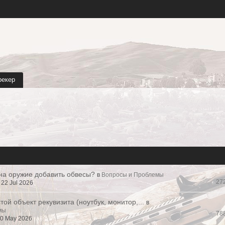
рекер
 на оружие добавить обвесы?
в
Вопросы и Проблемы
27
22 Jul 2026
той объект рекувизита (ноутбук, монитор,...
в
мы
78
10 May 2026