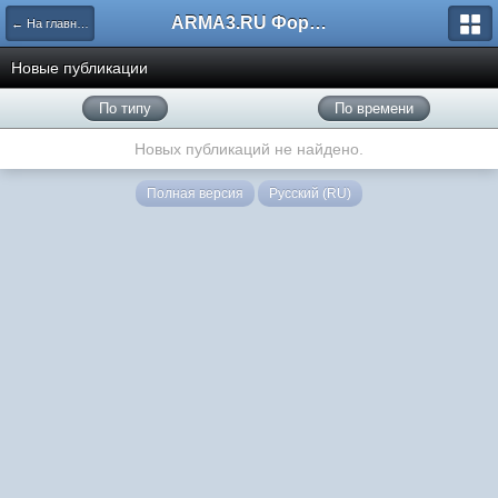
ARMA3.RU Форум
← На главную
Новые публикации
По типу
По времени
Новых публикаций не найдено.
Полная версия
Русский (RU)