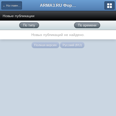
ARMA3.RU Форум
← На главную
Новые публикации
По типу
По времени
Новых публикаций не найдено.
Полная версия
Русский (RU)