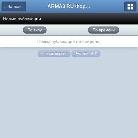
ARMA3.RU Форум
← На главную
Новые публикации
По типу
По времени
Новых публикаций не найдено.
Полная версия
Русский (RU)