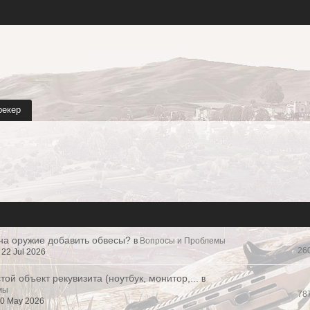
рекер
 на оружие добавить обвесы?
в
Вопросы и Проблемы
26
22 Jul 2026
той объект рекувизита (ноутбук, монитор,...
в
мы
78
10 May 2026