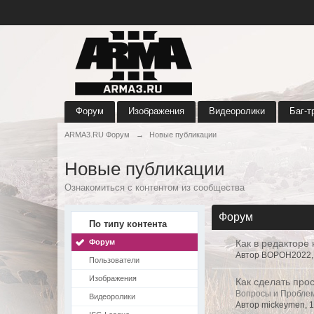
Форум
Изображения
Видеоролики
Баг-т
ARMA3.RU Форум
→
Новые публикации
Новые публикации
Ознакомиться с контентом из сообщества
Форум
По типу контента
Форум
Как в редакторе
Автор BOPOH2022, 
Пользователи
Изображения
Как сделать прос
Вопросы и Пробле
Видеоролики
Автор mickeymen, 