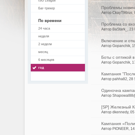
ISG League
Проблемы нович
Баг-трекер
Автор CkayT96rus,
По времени
Проблема со вхо
24 часа
Автор BaStark_, 23
неделя
Включение и отк
2 недели
Автор Gopanchik, 1
месяц
Боты с оптикой
в
6 месяцев
Автор Gopanchik, 1
год
Кампания "Посл
Автор pahha82, 28
Одиночна кампани
Автор Shapowal88@
[SP] Железный 
Автор dkennedy, 05
Кампания «Поли
Автор PIONEER, 14