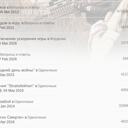
ков
в
Вопросы и ответы
47183
 06 Mar 2013
1
2
3
44 →
дом в игру.
в
Вопросы и ответы
467
 Feb 2021
лючение ускорения игры
в
Флудилка
107
5 Mar 2026
Вопросы и ответы
56
7 Feb 2026
едний день войны"
в
Одиночные
412
 Sep 2023
я "Stratisfekhen"
в
Одиночные
495
, 04 May 2016
Ковбой
в
Одиночные
3289
 Jan 2014
гон Смерти»
в
Одиночные
462
 Apr 2018