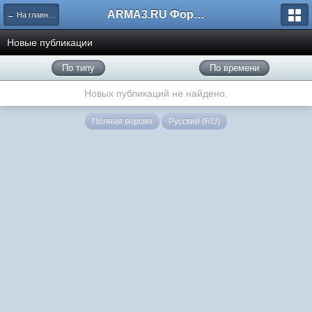
ARMA3.RU Форум
← На главную
Новые публикации
По типу
По времени
Новых публикаций не найдено.
Полная версия
Русский (RU)