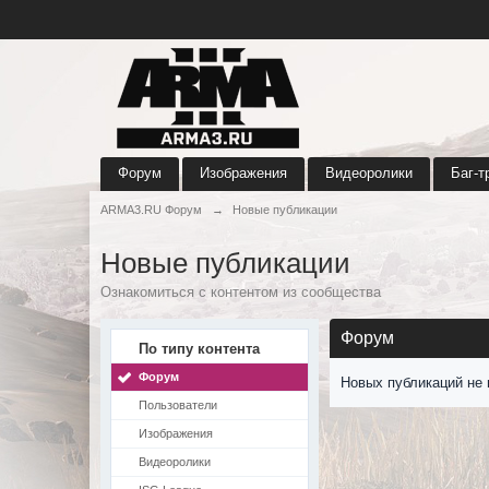
Форум
Изображения
Видеоролики
Баг-т
ARMA3.RU Форум
→
Новые публикации
Новые публикации
Ознакомиться с контентом из сообщества
Форум
По типу контента
Форум
Новых публикаций не 
Пользователи
Изображения
Видеоролики