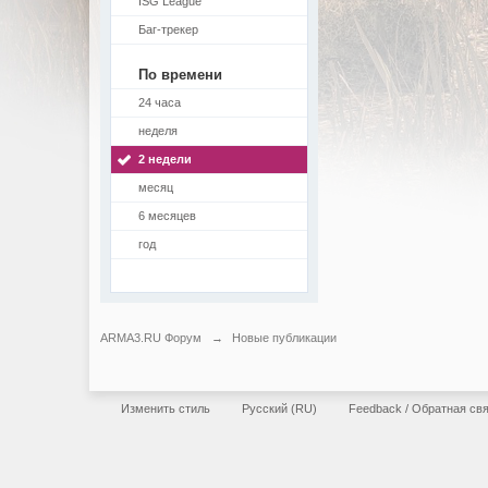
ISG League
Баг-трекер
По времени
24 часа
неделя
2 недели
месяц
6 месяцев
год
ARMA3.RU Форум
→
Новые публикации
Изменить стиль
Русский (RU)
Feedback / Обратная св