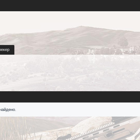
рекер
найдено.