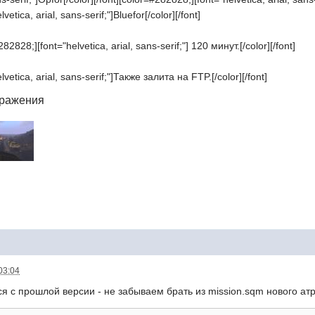
etica, arial, sans-serif;"]Bluefor[/color][/font]
82828;][font="helvetica, arial, sans-serif;"] 120 минут.[/color][/font]
vetica, arial, sans-serif;"]Также залита на FTP.[/color][/font]
бражения
03:04
я с прошлой версии - не забываем брать из mission.sqm нового атр