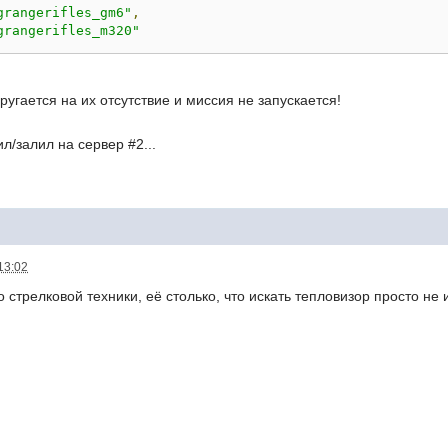
grangerifles_gm6"
,
grangerifles_m320"
 ругается на их отсутствие и миссия не запускается!
л/залил на сервер #2...
13:02
о стрелковой техники, её столько, что искать тепловизор просто н