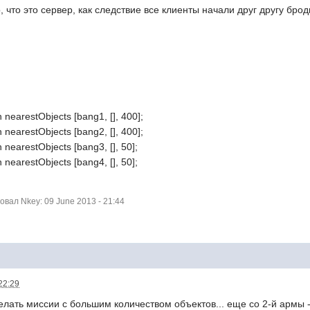
, что это сервер, как следствие все клиенты начали друг другу бро
 nearestObjects [bang1, [], 400];
 nearestObjects [bang2, [], 400];
nearestObjects [bang3, [], 50];
nearestObjects [bang4, [], 50];
ал Nkey: 09 June 2013 - 21:44
22:29
елать миссии с большим количеством объектов... еще со 2-й армы