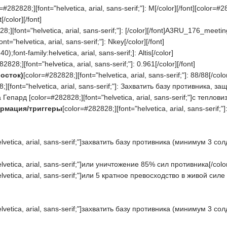
=#282828;][font="helvetica, arial, sans-serif;"]: M[/color][/font][color=#2
/color][/font]
28;][font="helvetica, arial, sans-serif;"]: [/color][/font]A3RU_176_me
nt="helvetica, arial, sans-serif;"]: Nkey[/color][/font]
0);font-family:helvetica, arial, sans-serif;]: Altis[/color]
2828;][font="helvetica, arial, sans-serif;"]: 0.961[/color][/font]
осток)
[color=#282828;][font="helvetica, arial, sans-serif;"]: 88/88[/color
;][font="helvetica, arial, sans-serif;"]: Захватить базу противника, 
a Гепард [color=#282828;][font="helvetica, arial, sans-serif;"]с тепловиз
рмация/триггеры
[color=#282828;][font="helvetica, arial, sans-serif;"]:[
elvetica, arial, sans-serif;"]захватить базу противника (минимум 3 с
lvetica, arial, sans-serif;"]или уничтожение 85% сил противника[/color]
lvetica, arial, sans-serif;"]или 5 кратное превосходство в живой силе у
elvetica, arial, sans-serif;"]захватить базу противника (минимум 3 с