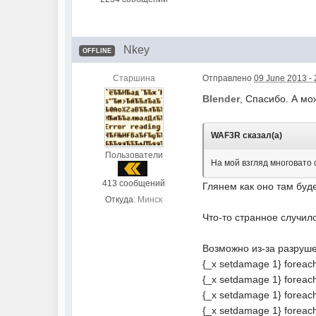
Nkey
OFFLINE
Старшина
Отправлено
09 June 2013 - 
Blender
, Спасибо. А м
WAF3R сказал(а)
Пользователи
На мой взгляд многовато 
413 сообщений
Глянем как оно там буд
Откуда:
Минск
Что-то странное случило
Возможно из-за разруш
{_x setdamage 1} foreach
{_x setdamage 1} foreach
{_x setdamage 1} foreach 
{_x setdamage 1} foreach 