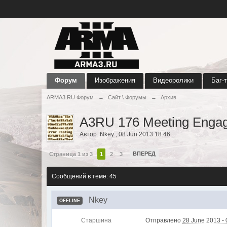
Форум
Изображения
Видеоролики
Баг-
ARMA3.RU Форум
→
Сайт \ Форумы
→
Архив
A3RU 176 Meeting Enga
Автор:
Nkey
,
08 Jun 2013 18:46
ВПЕРЕД
Страница 1 из 3
1
2
3
Сообщений в теме: 45
Nkey
OFFLINE
Старшина
Отправлено
28 June 2013 - 