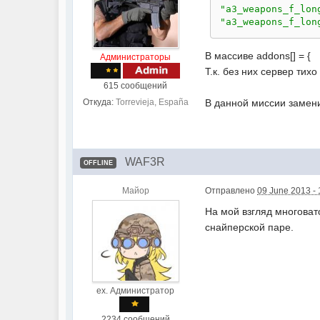
"a3_weapons_f_lon
"a3_weapons_f_lon
В массиве addons[] = {
Администраторы
Т.к. без них сервер тихо
615 сообщений
В данной миссии замени
Откуда:
Torrevieja, España
WAF3R
OFFLINE
Майор
Отправлено
09 June 2013 - 
На мой взгляд многоват
снайперской паре.
ex. Администратор
2234 сообщений