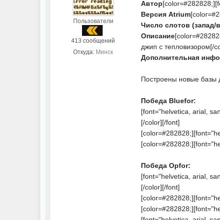
Автор
[color=#282828;][fo
Версия Atrium
[color=#28
Пользователи
Число слотов (запад/в
Описание
[color=#282828
413 сообщений
джип с тепловизором[/col
Откуда:
Минск
Дополнительная инфо
Построены новые базы 
Победа Bluefor:
[font="helvetica, arial,
[/color][/font]
[color=#282828;][font="he
[color=#282828;][font="he
Победа Opfor:
[font="helvetica, arial,
[/color][/font]
[color=#282828;][font="he
[color=#282828;][font="he
[font="helvetica, arial, sa