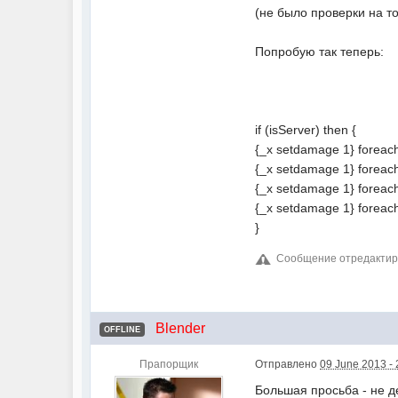
(не было проверки на то
Попробую так теперь:
if (isServer) then {
{_x setdamage 1} foreach
{_x setdamage 1} foreach
{_x setdamage 1} foreach 
{_x setdamage 1} foreach 
}
Сообщение отредактиров
Blender
OFFLINE
Прапорщик
Отправлено
09 June 2013 - 
Большая просьба - не д