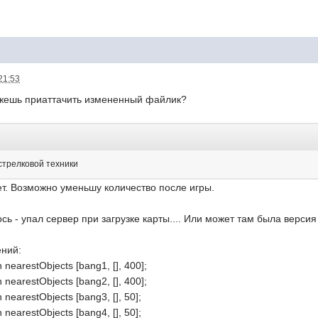
21:53
ожешь приаттачить измененный файлик?
стрелковой техники
ет. Возможно уменьшу количество после игры.
сь - упал сервер при загрузке карты.... Или может там была версия
ений:
 nearestObjects [bang1, [], 400];
 nearestObjects [bang2, [], 400];
nearestObjects [bang3, [], 50];
nearestObjects [bang4, [], 50];