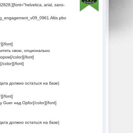
82828;][font="helvetica, arial, sans-
eting_engagement_v09_0961.Altis.pbo
][/font]
защитить свою, опционально
ором[/color][/font]
/color][/font]
олдата должно остаться на базе)
[/font]
 Guer над Opfor[/color][/font]
олдата должно остаться на базе)