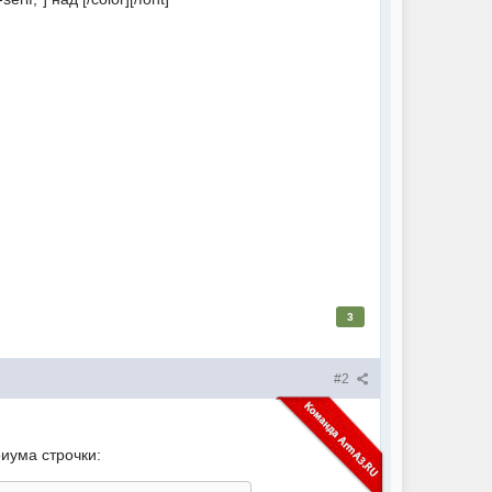
3
#2
иума строчки: