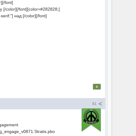
[/font]
 [/color][/font][color=#282828;]
erif;"] над [/color][/font]
4
#1
Engagement
ting_engage_v0871.Stratis.pbo