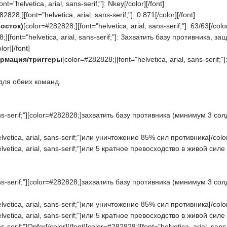
nt="helvetica, arial, sans-serif;"]: Nkey[/color][/font]
2828;][font="helvetica, arial, sans-serif;"]: 0.871[/color][/font]
осток)
[color=#282828;][font="helvetica, arial, sans-serif;"]: 63/63[/color
;][font="helvetica, arial, sans-serif;"]: Захватить базу противника,
or][/font]
рмация/триггеры
[color=#282828;][font="helvetica, arial, sans-serif;"]:[
для обеих команд.
 sans-serif;"][color=#282828;]захватить базу противника (минимум 3 с
lvetica, arial, sans-serif;"]или уничтожение 85% сил противника[/color]
lvetica, arial, sans-serif;"]или 5 кратное превосходство в живой силе у
 sans-serif;"][color=#282828;]захватить базу противника (минимум 3 с
lvetica, arial, sans-serif;"]или уничтожение 85% сил противника[/color]
lvetica, arial, sans-serif;"]или 5 кратное превосходство в живой силе у
ns-serif;"]Opfor[/color][/font][color=#282828;][font="helvetica, arial, sans-s