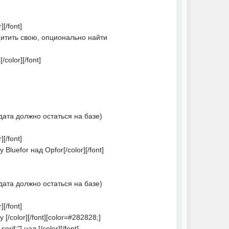
][/font]
 защитить свою, опционально найти
/color][/font]
олдата должно остаться на базе)
[/font]
 Bluefor над Opfor[/color][/font]
олдата должно остаться на базе)
[/font]
 [/color][/font][color=#282828;]
erif;"] над [/color][/font]