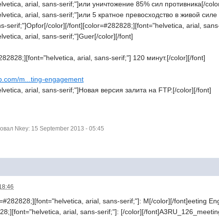
lvetica, arial, sans-serif;"]или уничтожение 85% сил противника[/color]
lvetica, arial, sans-serif;"]или 5 кратное превосходство в живой силе у
ns-serif;"]Opfor[/color][/font][color=#282828;][font="helvetica, arial, sans-s
etica, arial, sans-serif;"]Guer[/color][/font]
82828;][font="helvetica, arial, sans-serif;"] 120 минут.[/color][/font]
hub.com/m...ting-engagement
vetica, arial, sans-serif;"]Новая версия залита на FTP.[/color][/font]
вал Nkey: 15 September 2013 - 05:45
18:46
=#282828;][font="helvetica, arial, sans-serif;"]: M[/color][/font]eeting 
8;][font="helvetica, arial, sans-serif;"]: [/color][/font]A3RU_126_mee