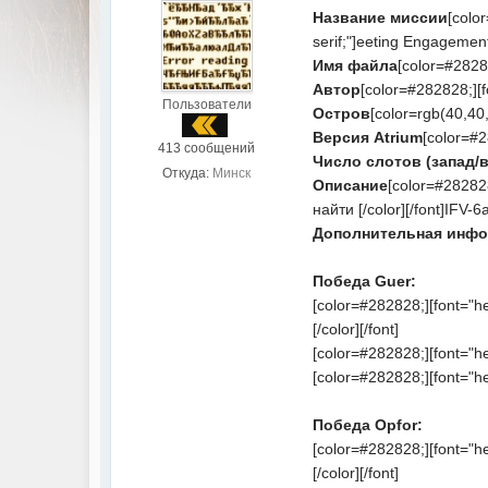
Название миссии
[color
serif;"]eeting Engagement[
Имя файла
[color=#2828
Автор
[color=#282828;][fo
Пользователи
Остров
[color=rgb(40,40,4
Версия Atrium
[color=#28
413 сообщений
Число слотов (запад/в
Откуда:
Минск
Описание
[color=#282828
найти [/color][/font]IFV-6
Дополнительная инфо
Победа Guer:
[color=#282828;][font="h
[/color][/font]
[color=#282828;][font="he
[color=#282828;][font="he
Победа Opfor:
[color=#282828;][font="h
[/color][/font]