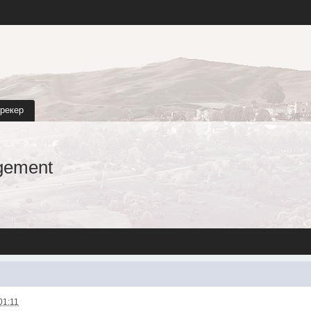
трекер
gement
01:11