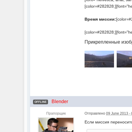
[color=#282828;][font="helv
Время миссии:
[color=#2
[color=#282828;][font="hel
Прикрепленные изо
Blender
OFFLINE
Прапорщик
Отправлено
09 June 2013 - 
Если миссия переноситс