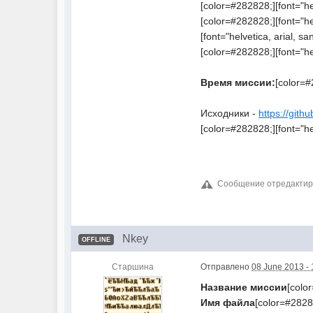
[color=#282828;][font="he
[color=#282828;][font="he
[font="helvetica, arial, sa
[color=#282828;][font="helv
Время миссии:
[color=#2
Исходники -
https://git
[color=#282828;][font="hel
Сообщение отредактиро
Nkey
OFFLINE
Старшина
Отправлено
08 June 2013 - 
Название миссии
[color
Имя файла
[color=#28282