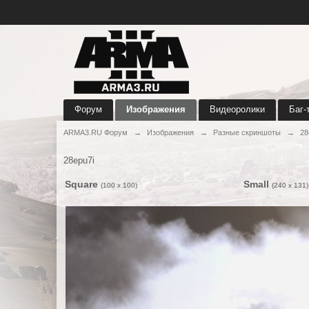
Форум
Изображения
Видеоролики
Баг-
ARMA3.RU Форум
→
Изображения
→
Разные скриншоты
→
28
28epu7i
Square
Small
(100 x 100)
(240 x 131)