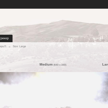
трекер
epu7i
→
Size: Large
Medium
Lar
(640 x 349)