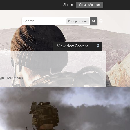
Sign In
Create Account
Изображения
View New Content
ge
(1248 x 680)