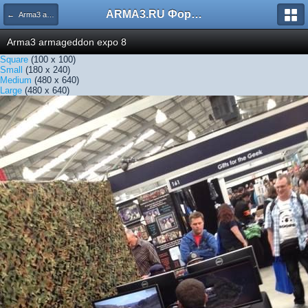
ARMA3.RU Форум
← Arma3 armageddon expo 8
Arma3 armageddon expo 8
Square
(100 x 100)
Small
(180 x 240)
Medium
(480 x 640)
Large
(480 x 640)