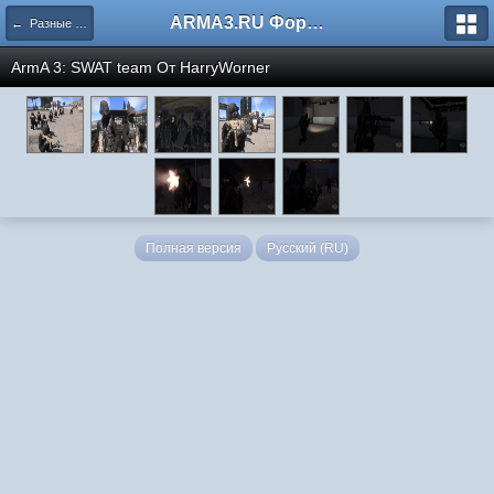
ARMA3.RU Форум
← Разные скриншоты
ArmA 3: SWAT team От HarryWorner
Полная версия
Русский (RU)