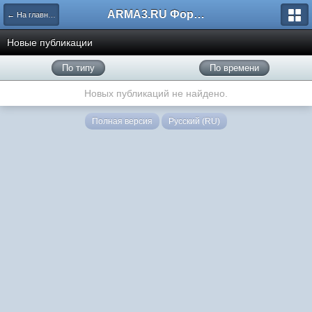
ARMA3.RU Форум
← На главную
Новые публикации
По типу
По времени
Новых публикаций не найдено.
Полная версия
Русский (RU)