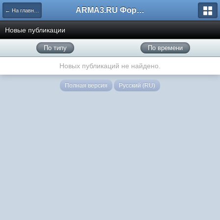
ARMA3.RU Форум
← На главную
Новые публикации
По типу
По времени
Новых публикаций не найдено.
Полная версия
Русский (RU)