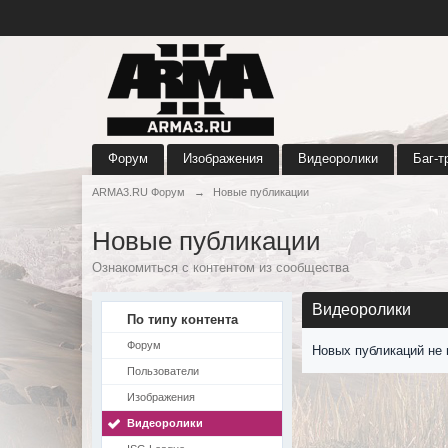
Форум
Изображения
Видеоролики
Баг-т
ARMA3.RU Форум
→
Новые публикации
Новые публикации
Ознакомиться с контентом из сообщества
Видеоролики
По типу контента
Форум
Новых публикаций не 
Пользователи
Изображения
Видеоролики