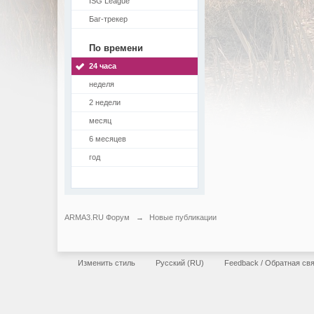
ISG League
Баг-трекер
По времени
24 часа
неделя
2 недели
месяц
6 месяцев
год
ARMA3.RU Форум
→
Новые публикации
Изменить стиль
Русский (RU)
Feedback / Обратная св