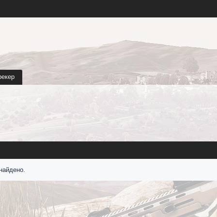
рекер
найдено.