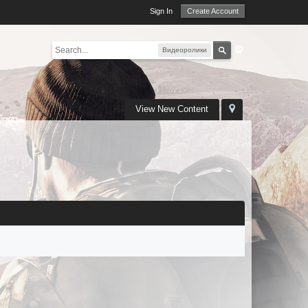
Sign In
Create Account
Видеоролики
View New Content