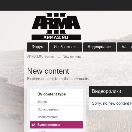
Форум
Изображения
Видеоролики
Баг-т
ARMA3.RU Форум
→
New content
New content
Explore content from the community
Видеоролики
By content type
Форум
Sorry, no new content 
Пользователи
Изображения
Видеоролики