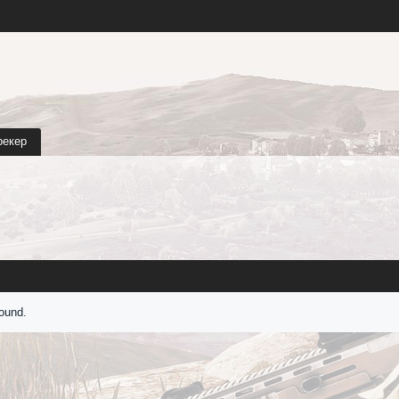
рекер
found.