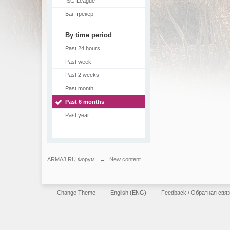
ISG League
Баг-трекер
By time period
Past 24 hours
Past week
Past 2 weeks
Past month
Past 6 months
Past year
ARMA3.RU Форум
→
New content
Change Theme
English (ENG)
Feedback / Обратная свя