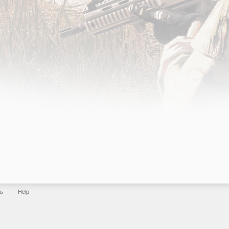
зь
Help