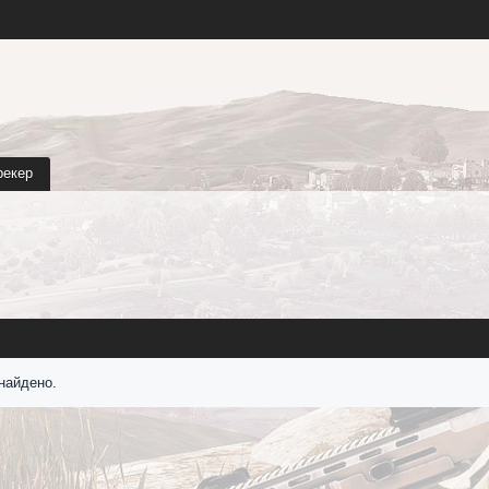
рекер
найдено.