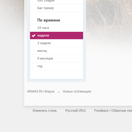
ISG League
Баг-трекер
По времени
24 часа
неделя
2 недели
месяц
6 месяцев
год
ARMA3.RU Форум
→
Новые публикации
Изменить стиль
Русский (RU)
Feedback / Обратная св