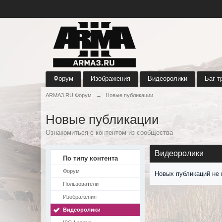
Форум
Изображения
Видеоролики
Баг-т
ARMA3.RU Форум
→
Новые публикации
Новые публикации
Ознакомиться с контентом из сообщества
Видеоролики
По типу контента
Форум
Новых публикаций не 
Пользователи
Изображения
Видеоролики