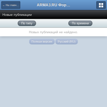
ARMA3.RU Форум
← На главную
Новые публикации
По типу
По времени
Новых публикаций не найдено.
Полная версия
Русский (RU)