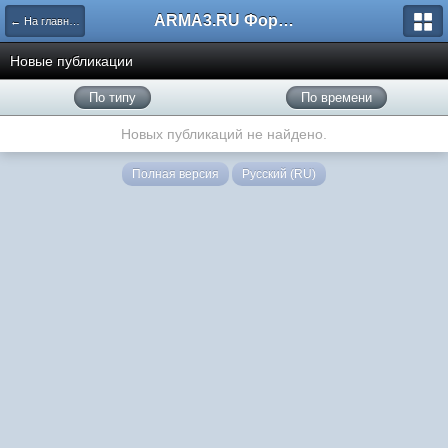
ARMA3.RU Форум
← На главную
Новые публикации
По типу
По времени
Новых публикаций не найдено.
Полная версия
Русский (RU)