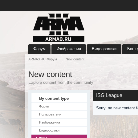
Форум
Изображения
Видеоролики
Баг-т
ARMA3.RU Форум
→
New content
New content
Explore content from the community
ISG League
By content type
Форум
Sorry, no new content 
Пользователи
Изображения
Видеоролики