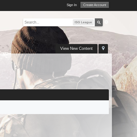
Sign In
Create Account
ISG League
View New Content