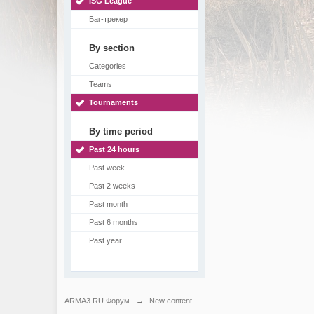
ISG League
Баг-трекер
By section
Categories
Teams
Tournaments
By time period
Past 24 hours
Past week
Past 2 weeks
Past month
Past 6 months
Past year
ARMA3.RU Форум
→
New content