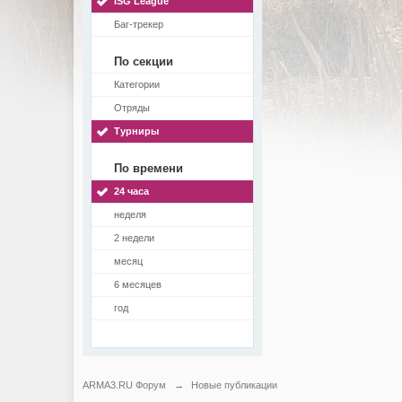
ISG League
Баг-трекер
По секции
Категории
Отряды
Турниры
По времени
24 часа
неделя
2 недели
месяц
6 месяцев
год
ARMA3.RU Форум
→
Новые публикации