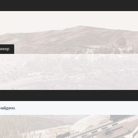
рекер
найдено.