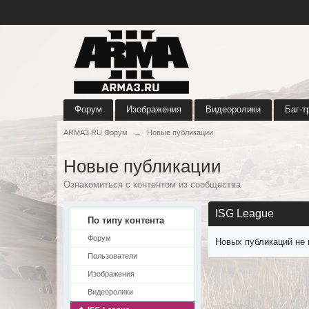
Форум
Изображения
Видеоролики
Баг-т
ARMA3.RU Форум
→
Новые публикации
Новые публикации
Ознакомиться с контентом из сообщества
ISG League
По типу контента
Форум
Новых публикаций не 
Пользователи
Изображения
Видеоролики