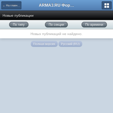
ARMA3.RU Форум
← На главную
Новые публикации
По типу
По секции
По времени
Новых публикаций не найдено.
Полная версия
Русский (RU)