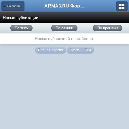
ARMA3.RU Форум
← На главную
Новые публикации
По типу
По секции
По времени
Новых публикаций не найдено.
Полная версия
Русский (RU)