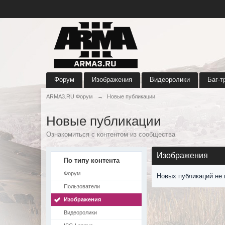
Форум
Изображения
Видеоролики
Баг-т
ARMA3.RU Форум
→
Новые публикации
Новые публикации
Ознакомиться с контентом из сообщества
Изображения
По типу контента
Форум
Новых публикаций не 
Пользователи
Изображения
Видеоролики