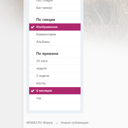
ISG League
Баг-трекер
По секции
Изображения
Комментарии
Альбомы
По времени
24 часа
неделя
2 недели
месяц
6 месяцев
год
ARMA3.RU Форум
→
Новые публикации