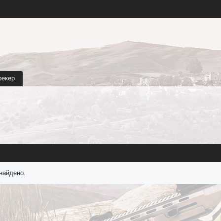
рекер
найдено.