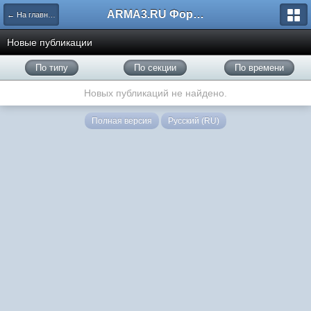
ARMA3.RU Форум
← На главную
Новые публикации
По типу
По секции
По времени
Новых публикаций не найдено.
Полная версия
Русский (RU)